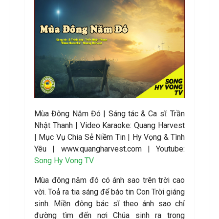
Mùa Đông Năm Đó
|
S
áng tác &
Ca sĩ
:
Trần
Nhật Thanh
|
Video Karaoke: Quang Harvest
| Mục Vụ Chia Sẻ Niềm Tin | Hy Vọng & Tình
Yêu | www.quangharvest.com | Youtube:
Song Hy Vong TV
Mùa đông năm đó có ánh sao trên trời cao
vời. Toả ra tia sáng để báo tin Con Trời giáng
sinh. Miền đông bác sĩ theo ánh sao chỉ
đường tìm đến nơi Chúa sinh ra trong