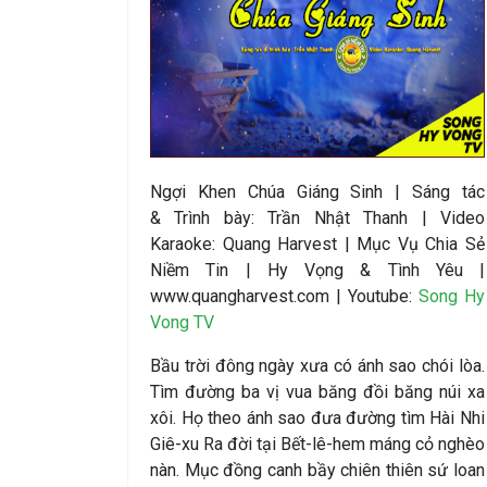
Ngợi Khen Chúa Giáng Sinh
|
Sáng tác
&
Trình bày:
Trần Nhật Thanh
|
Video
Karaoke: Quang Harvest | Mục Vụ Chia Sẻ
Niềm Tin | Hy Vọng & Tình Yêu |
www.quangharvest.com | Youtube:
Song Hy
Vong TV
Bầu trời đông ngày xưa có ánh sao chói lòa.
Tìm đường ba vị vua băng đồi băng núi xa
xôi. Họ theo ánh sao đưa đường tìm Hài Nhi
Giê-xu Ra đời tại Bết-lê-hem máng cỏ nghèo
nàn. Mục đồng canh bầy chiên thiên sứ loan