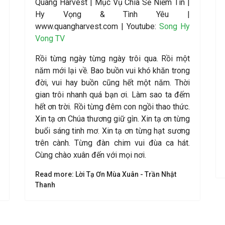
Quang Harvest | Mục Vụ Chia Sẻ Niềm Tin |
Hy Vọng & Tình Yêu |
www.quangharvest.com | Youtube:
Song Hy
Vong TV
Rồi từng ngày từng ngày trôi qua. Rồi một
năm mới lại về. Bao buồn vui khó khăn trong
đời, vui hay buồn cũng hết một năm. Thời
gian trôi nhanh quá bạn ơi. Làm sao ta đếm
hết ơn trời. Rồi từng đêm con ngồi thao thức.
Xin tạ ơn Chúa thương giữ gìn. Xin tạ ơn từng
buổi sáng tinh mơ. Xin tạ ơn từng hạt sương
trên cành. Từng đàn chim vui đùa ca hát.
Cùng chào xuân đến với mọi nơi.
Read more: Lời Tạ Ơn Mùa Xuân - Trần Nhật
Thanh