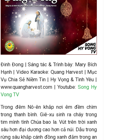
Đinh Đong
|
Sáng tác &
Trình bày:
Mary Bích
Hạnh
|
Video Karaoke: Quang Harvest | Mục
Vụ Chia Sẻ Niềm Tin | Hy Vọng & Tình Yêu |
www.quangharvest.com | Youtube:
Song Hy
Vong TV
Trong đêm Nô-ên khắp nơi êm đềm chìm
trong thanh bình. Giê-xu sinh ra cháy trong
tim mình tình Chúa bao la. Vút trên trời xanh
sâu hơn đại dương cao hơn cả núi. Dẫu trong
rừng sâu khắp cánh đồng xanh đắm trong an