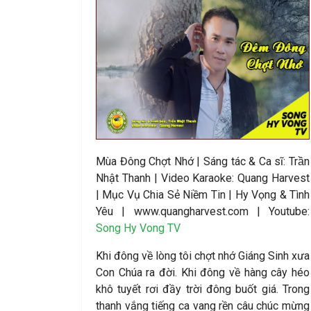
Mùa Đông Chợt Nhớ
|
S
áng tác &
Ca sĩ
:
Trần
Nhật Thanh
|
Video Karaoke: Quang Harvest
| Mục Vụ Chia Sẻ Niềm Tin | Hy Vọng & Tình
Yêu | www.quangharvest.com | Youtube:
Song Hy Vong TV
Khi đông về lòng tôi chợt nhớ Giáng Sinh xưa
Con Chúa ra đời. Khi đông về hàng cây héo
khô tuyết rơi đầy trời đông buốt giá. Trong
thanh vắng tiếng ca vang rền câu chúc mừng