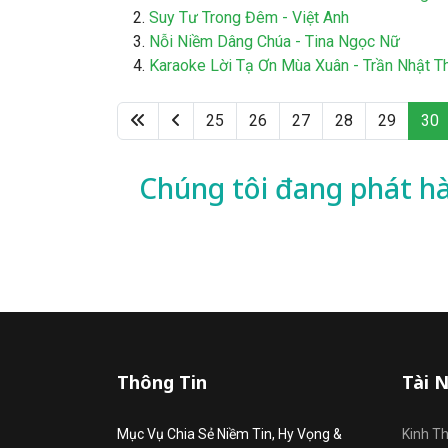
Suy Tư Trong Đêm - Việt Anh
Nỗi Niềm Dâng Chúa - Tina Ngọc Nữ
Karaoke Lời Tạ Ơn Mùa Xuân - Trần Nhật T
25
26
27
28
29
30
Chúng tôi đang phát h
Thông Tin
Tài 
Mục Vụ Chia Sẻ Niềm Tin, Hy Vọng &
Kinh T