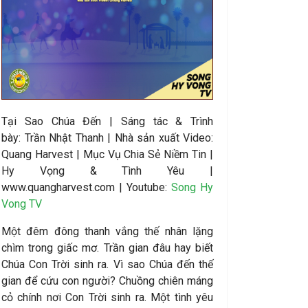
Tại Sao Chúa Đến
|
Sáng tác &
Trình
bày:
Trần Nhật Thanh
| Nhà sản xuất Video
:
Quang Harvest | Mục Vụ Chia Sẻ Niềm Tin |
Hy Vọng & Tình Yêu |
www.quangharvest.com | Youtube:
Song Hy
Vong TV
Một đêm đông thanh vắng thế nhân lặng
chìm trong giấc mơ. Trần gian đâu hay biết
Chúa Con Trời sinh ra. Vì sao Chúa đến thế
gian để cứu con người? Chuồng chiên máng
cỏ chính nơi Con Trời sinh ra. Một tình yêu