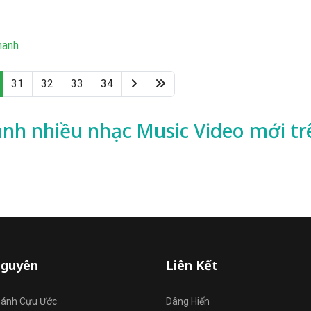
hanh
31
32
33
34
ành nhiều
nhạc
Music Video mới tr
Nguyên
Liên Kết
hánh Cựu Ước
Dâng Hiến