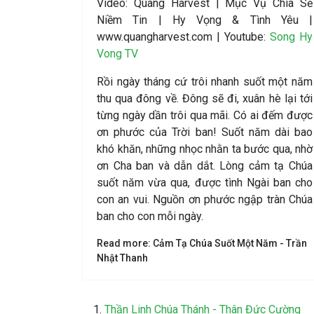
Video
: Quang Harvest | Mục Vụ Chia Sẻ
Niềm Tin | Hy Vọng & Tình Yêu |
www.quangharvest.com | Youtube:
Song Hy
Vong TV
Rồi ngày tháng cứ trôi nhanh suốt một năm
thu qua đông về. Đông sẽ đi, xuân hè lại tới
từng ngày dần trôi qua mãi. Có ai đếm được
ơn phước của Trời ban! Suốt năm dài bao
khó khăn, những nhọc nhằn ta bước qua, nhờ
ơn Cha ban và dẫn dắt. Lòng cảm tạ Chúa
suốt năm vừa qua, được tình Ngài ban cho
con an vui. Nguồn ơn phước ngập tràn Chúa
ban cho con mỗi ngày.
Read more: Cảm Tạ Chúa Suốt Một Năm - Trần
Nhật Thanh
Thần Linh Chúa Thánh - Thân Đức Cường