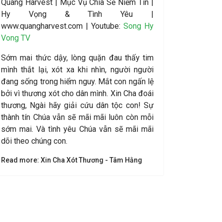
Quang Harvest | Mục Vụ Chia Sẻ Niềm Tin |
Hy Vọng & Tình Yêu |
www.quangharvest.com | Youtube:
Song Hy
Vong TV
Sớm mai thức dậy, lòng quặn đau thấy tim
mình thắt lại, xót xa khi nhìn, người người
đang sống trong hiểm nguy. Mắt con ngấn lệ
bởi vì thương xót cho dân mình. Xin Cha đoái
thương, Ngài hãy giải cứu dân tộc con! Sự
thành tín Chúa vẫn sẽ mãi mãi luôn còn mỗi
sớm mai. Và tình yêu Chúa vẫn sẽ mãi mãi
dõi theo chúng con.
Read more: Xin Cha Xót Thương - Tâm Hằng