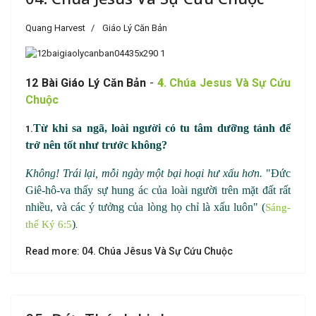
Quang Harvest
Giáo Lý Căn Bản
1
2 B
à
i Giáo Lý Căn Bản
-
4
. Chúa Jesus Và Sự Cứu
Chuộc
Từ khi sa ngã, loài người có tu tâm dưỡng tánh để
1.
trở nên tốt như trước không?
Không! Trái lại, mỗi ngày một bại hoại hư xấu hơn.
"Đức
Giê
-
hô
-
va thấy sự hung ác của loài người trên mặt đất rất
nhiều, và các ý tưởng của lòng họ chỉ là xấu luôn" (
Sáng-
.
)
thế Ký 6:5
Read more: 04. Chúa Jêsus Và Sự Cứu Chuộc