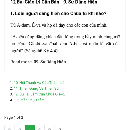
1
2 Bài Giáo Lý Căn Bản
-
9. Sự Dâng Hiến
Loài người dâng hiến cho Chúa từ khi nào?
1.
Từ A
-
đam, Ê
-
va và họ đã dạy cho các con của mình.
"A-
bên cũng dâng chiên đầu lòng trong bầy mình cùng mỡ
nó. Đức Giê
-
hô
-
va đoái
xem A-
bên và nhận lễ vật của
người" (
Sáng-thế Ký 4:4
).
Read more: 09. Sự Dâng Hiến
10. Hội Thánh Và Các Thánh Lễ
11. Thiên Đàng Và Thiên Sứ
12. Sự Tái Lâm Của Chúa Giê-xu
13. Phần Phụ Thêm
Page 1 of 2