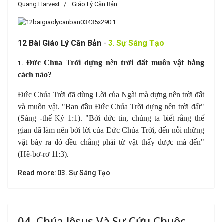
Quang Harvest
Giáo Lý Căn Bản
1
2 B
à
i Giáo Lý Căn Bản
-
3
. Sự Sáng Tạo
Đức Chúa Trời dựng nên trời đất muôn vật bằng
1.
cách nào?
Đức Chúa Trời đã dùng Lời của Ngài mà dựng nên trời đất
và muôn vật. "Ban đầu Đức Chúa Trời dựng nên trời đất"
(
Sáng -thế Ký 1:1
).
"Bởi đức tin, chúng ta biết rằng thế
gian đã làm nên bởi lời của Đức Chúa Trời, đến nỗi những
vật bày ra đó đều chẳng phải từ vật thấy được mà đến"
.
(
Hê-bơ-rơ 11:3
)
Read more: 03. Sự Sáng Tạo
04. Chúa Jêsus Và Sự Cứu Chuộc