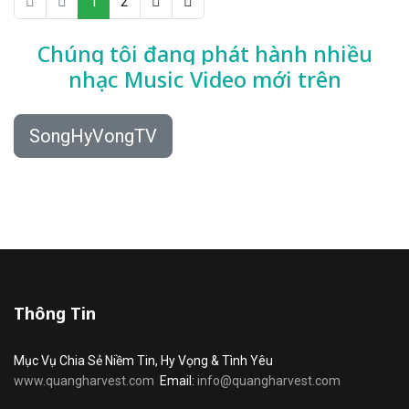
1
2
Chúng tôi đang phát hành nhiều
nhạc
Music Video mới trên
SongHyVongTV
Thông Tin
Mục Vụ Chia Sẻ Niềm Tin, Hy Vọng & Tình Yêu
www.quangharvest.com
Email:
info@quangharvest.com