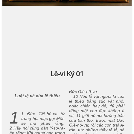
Lê-vi Ký 01
Đức Giê-hô-va.
Luật lệ về của lễ thiêu
10 Nếu lễ vật người là của
lễ thiêu bằng súc vật nhỏ,
hoặc chiên hay dê, thì phải
1
dâng một con đực không tì
1 Đức Giê-hô-va từ
vít, 11 giết nó nơi hướng bắc
trong hội mạc gọi Môi-
của bàn thờ, trước mặt Đức
se mà phán rằng:
Giê-hô-va; rồi các con trai A-
2 Hãy nói cùng dân Y-sơ-ra-
rôn, tức những thầy tế lễ, sẽ
ên rằng: Khi người nào trong