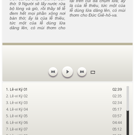
tại trên củi đã chụm lửa; ấy
thờ. 9 Người sẽ lấy nước rửa
là của lễ thiêu, tức một của
bộ lòng và giò, rồi thầy tế lễ
lễ dùng lửa dâng lên, có mùi
đem hết mọi phần xông nơi
thơm cho Đức Giê-hô-va.
bàn thờ; ấy là của lễ thiêu,
tức một của lễ dùng lửa
dâng lên, có mùi thơm cho
1. Lê-vi Ký 01
02:39
2. Lê-vi Ký 02
02:35
3. Lê-vi Ký 03
02:34
4. Lê-vi Ký 04
05:17
5. Lê-vi Ký 05
03:57
6. Lê-vi Ký 06
04:44
7. Lê-vi Ký 07
05:12