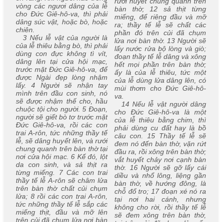
rưới huyết chung quanh trên
vòng các ngươi dâng của lễ
bàn thờ; 12 sả thịt từng
cho Đức Giê-hô-va, thì phải
miếng, để riêng đầu và mỡ
dâng súc vật, hoặc bò, hoặc
ra; thầy tế lễ sẽ chất các
chiên.
phần đó trên củi đã chụm
3 Nếu lễ vật của người là
lửa nơi bàn thờ. 13 Người sẽ
của lễ thiêu bằng bò, thì phải
lấy nước rửa bộ lòng và giò;
dùng con đực không tì vít,
đoạn thầy tế lễ dâng và xông
dâng lên tại cửa hội mạc,
hết mọi phần trên bàn thờ;
trước mặt Đức Giê-hô-va, để
ấy là của lễ thiêu, tức một
được Ngài đẹp lòng nhậm
của lễ dùng lửa dâng lên, có
lấy. 4 Người sẽ nhận tay
mùi thơm cho Đức Giê-hô-
mình trên đầu con sinh, nó
va.
sẽ được nhậm thế cho, hầu
14 Nếu lễ vật người dâng
chuộc tội cho người. 5 Đoạn,
cho Đức Giê-hô-va là một
người sẽ giết bò tơ trước mặt
của lễ thiêu bằng chim, thì
Đức Giê-hô-va, rồi các con
phải dùng cu đất hay là bồ
trai A-rôn, tức những thầy tế
câu con. 15 Thầy tế lễ sẽ
lễ, sẽ dâng huyết lên, và rưới
đem nó đến bàn thờ, vặn rứt
chung quanh trên bàn thờ tại
đầu ra, rồi xông trên bàn thờ;
nơi cửa hội mạc. 6 Kế đó, lột
vắt huyết chảy nơi cạnh bàn
da con sinh, và sả thịt ra
thờ. 16 Người sẽ gỡ lấy cái
từng miếng. 7 Các con trai
diều và nhổ lông, liệng gần
thầy tế lễ A-rôn sẽ châm lửa
bàn thờ, về hướng đông, là
trên bàn thờ chất củi chụm
chỗ đổ tro; 17 đoạn xé nó ra
lửa; 8 rồi các con trai A-rôn,
tại nơi hai cánh, nhưng
tức những thầy tế lễ sắp các
không cho rời, rồi thầy tế lễ
miếng thịt, đầu và mỡ lên
sẽ đem xông trên bàn thờ,
trên củi đã chụm lửa nơi bàn