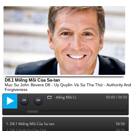
D8.1 Miếng Mồi Của Sa-tan
Mục Sư John Bevere D8 - Uy Quyền Và Sự Tha Thứ - Authority And
Forgiveness
D8.1 Miếng Mồi Của Sa-tan
00:00 / 56:50
1. D8.1 Miếng Mồi Của Sa-tan
56:50
2. D8.2 Dưới Sự Che Chở
56:33