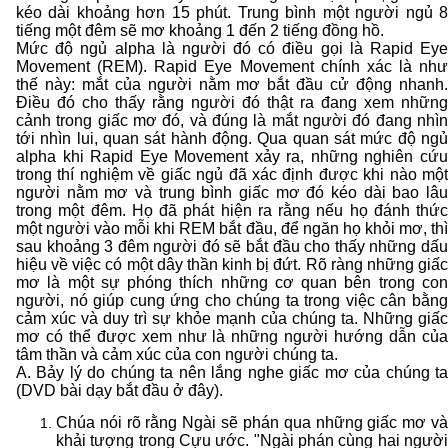
kéo dài khoảng hơn 15 phút. Trung bình một người ngủ 8
tiếng một đêm sẽ mơ khoảng 1 đến 2 tiếng đồng hồ.
Mức độ ngủ alpha là người đó có điều gọi là Rapid Eye
Movement (REM). Rapid Eye Movement chính xác là như
thế này: mắt của người nằm mơ bắt đầu cử động nhanh.
Điều đó cho thấy rằng người đó thật ra đang xem những
cảnh trong giấc mơ đó, và đúng là mắt người đó đang nhìn
tới nhìn lui, quan sát hành động. Qua quan sát mức độ ngủ
alpha khi Rapid Eye Movement xảy ra, những nghiên cứu
trong thí nghiệm về giấc ngủ đã xác định được khi nào một
người nằm mơ và trung bình giấc mơ đó kéo dài bao lâu
trong một đêm. Họ đã phát hiện ra rằng nếu họ đánh thức
một người vào mỗi khi REM bắt đầu, để ngăn họ khỏi mơ, thì
sau khoảng 3 đêm người đó sẽ bắt đầu cho thấy những dấu
hiệu về việc có một dây thần kinh bị đứt. Rõ ràng những giấc
mơ là một sự phóng thích những cơ quan bên trong con
người, nó giúp cung ứng cho chúng ta trong việc cân bằng
cảm xúc và duy trì sự khỏe mạnh của chúng ta. Những giấc
mơ có thể được xem như là những người hướng dẫn của
tâm thần và cảm xúc của con người chúng ta.
A. Bảy lý do chúng ta nên lắng nghe giấc mơ của chúng ta
(DVD bài dạy bắt đầu ở đây).
Chúa nói rõ rằng Ngài sẽ phán qua những giấc mơ và
khải tượng trong Cựu ước. "Ngài phán cùng hai người