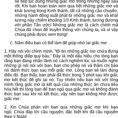
sẽ tiếp tục dùng những giấc mơ trong những ngày sau
rốt. Khi bạn hoàn toàn xem qua hết những giấc mơ và
khải tượng trong Kinh thánh, tất cả những câu chuyện,
những hành động xuất phát từ những giấc mơ và khải
tượng này chiếm khoảng 1/3 Kinh thánh, tương đương
với phần Tân ước! Những giấc mơ là cách chính mà
Chúa đã chọn để truyền thông với chúng ta, và vì vậy
chúng phải được xem trọng!
Năm điều bạn có thể làm để giúp nhớ lại giấc mơ
1. Hãy nói với chính mình, “tôi tin những giấc mơ chứa đựng
một thông điệp quý báu.” Đây là một dấu hiệu cho lòng bạn
rằng bạn đang nhận lãnh nó cách nghiêm túc và muốn nghe
những gì nói nói với bạn. bạn cho phép nó và thậm chí bảo
nó đánh thức bạn sau mỗi giấc mơ. Lòng bạn sẽ làm đúng
điều đó. Bạn thấy, bạn phải đã thức trong 5 phút sau khi giấc
mơ kết thúc để ghi lại nó. Tuy nhiên nếu bạn nói với lòng
mình rằng giấc mơ là kết quả của những thức ăn chưa tiêu
hóa hết thì lòng bạn để bạn ngủ qua giấc mơ và không đánh
thức bạn sau khi nó kết thúc, vậy nên bạn không nhớ được
giấc mơ.
2. Xin Chúa phán với bạn qua những giấc mơ khi bạn
ngủ. Chúa đáp lời cầu nguyện, đặc biệt khi đã cầu nguyện
theo ý Ngài!