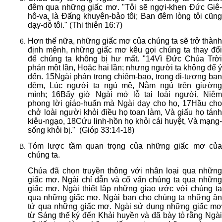
đêm qua những giấc mơ. "Tôi sẽ ngợi-khen Đức Giê-
hô-va, là Đấng khuyên-bảo tôi; Ban đêm lòng tôi cũng
dạy-dỗ tôi." (Thi thiên 16:7)
Hơn thế nữa, những giấc mơ của chúng ta sẽ trở thành
định mệnh, những giấc mơ kêu gọi chúng ta thay đổi
để chúng ta không bị hư mất. "14Vì Đức Chúa Trời
phán một lần, Hoặc hai lần; nhưng người ta không để ý
đến. 15Ngài phán trong chiêm-bao, trong dị-tượng ban
đêm, Lúc người ta ngủ mê, Nằm ngủ trên giường
mình; 16Bấy giờ Ngài mở lỗ tai loài người, Niêm
phong lời giáo-huấn mà Ngài dạy cho họ, 17Hầu cho
chở loài người khỏi điều họ toan làm, Và giấu họ tánh
kiêu-ngạo, 18Cứu linh-hồn họ khỏi cái huyệt, Và mạng-
sống khỏi bị." (Gióp 33:14-18)
Tóm lược tầm quan trọng của những giấc mơ của
chúng ta.
Chúa đã chọn truyền thông với nhân loại qua những
giấc mơ. Ngài chỉ dẫn và cố vấn chúng ta qua những
giấc mơ. Ngài thiết lập những giao ước với chúng ta
qua những giấc mơ. Ngài ban cho chúng ta những ân
tứ qua những giấc mơ. Ngài sử dụng những giấc mơ
từ Sáng thế ký đến Khải huyền và đã bày tỏ rằng Ngài