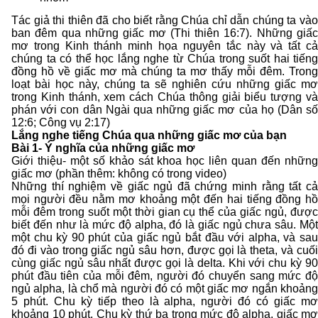
Tác giả thi thiên đã cho biết rằng Chúa chỉ dẫn chúng ta vào
ban đêm qua những giấc mơ (Thi thiên 16:7). Những giấc
mơ trong Kinh thánh minh họa nguyên tắc này và tất cả
chúng ta có thể học lắng nghe từ Chúa trong suốt hai tiếng
đồng hồ về giấc mơ mà chúng ta mơ thấy mỗi đêm. Trong
loạt bài học này, chúng ta sẽ nghiên cứu những giấc mơ
trong Kinh thánh, xem cách Chúa thông giải biểu tượng và
phán với con dân Ngài qua những giấc mơ của họ (Dân số
12:6; Công vụ 2:17)
Lắng nghe tiếng Chúa qua những giấc mơ của bạn
Bài 1- Ý nghĩa của những giấc mơ
Giới thiệu- một số khảo sát khoa học liên quan đến những
giấc mơ (phần thêm: không có trong video)
Những thí nghiệm về giấc ngủ đã chứng minh rằng tất cả
mọi người đều nằm mơ khoảng một đến hai tiếng đồng hồ
mỗi đêm trong suốt một thời gian cụ thể của giấc ngủ, được
biết đến như là mức độ alpha, đó là giấc ngủ chưa sâu. Một
một chu kỳ 90 phút của giấc ngủ bắt đầu với alpha, và sau
đó đi vào trong giấc ngủ sâu hơn, được gọi là theta, và cuối
cùng giấc ngủ sâu nhất được gọi là delta. Khi với chu kỳ 90
phút đầu tiên của mỗi đêm, người đó chuyển sang mức độ
ngủ alpha, là chổ mà người đó có một giấc mơ ngắn khoảng
5 phút. Chu kỳ tiếp theo là alpha, người đó có giấc mơ
khoảng 10 phút. Chu kỳ thứ ba trong mức độ alpha, giấc mơ