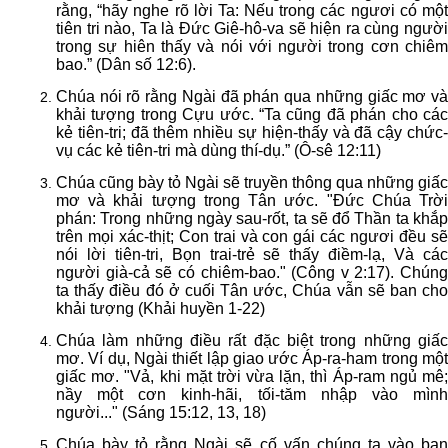
rằng, “hãy nghe rõ lời Ta: Nếu trong các ngươi có một
tiên tri nào, Ta là Đức Giê-hô-va sẽ hiện ra cùng người
trong sự hiên thấy và nói với người trong cơn chiêm
bao.” (Dân số 12:6).
Chúa nói rõ rằng Ngài đã phán qua những giấc mơ và
khải tượng trong Cựu ước. “Ta cũng đã phán cho các
kẻ tiên-tri; đã thêm nhiều sự hiện-thấy và đã cậy chức-
vụ các kẻ tiên-tri mà dùng thí-dụ.
” (Ô-sê 12:11)
Chúa cũng bày tỏ Ngài sẽ truyền thông qua những giấc
mơ và khải tượng trong Tân ước. "Đức Chúa Trời
phán: Trong những ngày sau-rốt, ta sẽ đổ Thần ta khắp
trên mọi xác-thịt; Con trai và con gái các ngươi đều sẽ
nói lời tiên-tri, Bọn trai-trẻ sẽ thấy điềm-lạ, Và các
người già-cả sẽ có chiêm-bao." (Công v 2:17). Chúng
ta thấy điều đó ở cuối Tân ước, Chúa vẫn sẽ ban cho
khải tượng (Khải huyền 1-22)
Chúa làm những điều rất đặc biệt trong những giấc
mơ. Ví dụ, Ngài thiết lập giao ước Áp-ra-ham trong một
giấc mơ. "
Vả, khi mặt trời vừa lặn, thì Áp-ram ngủ mê
nầy một cơn kinh-hãi, tối-tăm nhập vào mình
người..."
(Sáng 15:12, 13, 18)
Chúa bày tỏ rằng Ngài sẽ cố vấn chúng ta vào ban