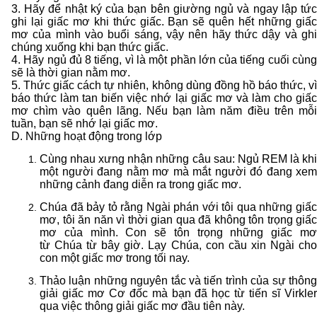
3. Hãy để nhật ký của bạn bên giường ngủ và ngay lập tức
ghi lại giấc mơ khi thức giấc. Bạn sẽ quên hết những giấc
mơ của mình vào buổi sáng, vậy nên hãy thức dậy và ghi
chúng xuống khi bạn thức giấc.
4. Hãy ngủ đủ 8 tiếng, vì là một phần lớn của tiếng cuối cùng
sẽ là thời gian nằm mơ.
5. Thức giấc cách tự nhiên, không dùng đồng hồ báo thức, vì
báo thức làm tan biến việc nhớ lại giấc mơ và làm cho giấc
mơ chìm vào quên lãng. Nếu bạn làm năm điều trên mỗi
tuần, bạn sẽ nhớ lại giấc mơ.
D. Những hoạt động trong lớp
Cùng nhau xưng nhận những câu sau: Ngủ REM là khi
một người đang nằm mơ mà mắt người đó đang xem
những cảnh đang diễn ra trong giấc mơ.
Chúa đã bảy tỏ rằng Ngài phán với tôi qua những giấc
mơ, tôi ăn năn vì thời gian qua đã không tôn trọng giấc
mơ của mình. Con sẽ tôn trọng những giấc mơ
từ Chúa từ bây giờ. Lạy Chúa, con cầu xin Ngài cho
con một giấc mơ trong tối nay.
Thảo luận những nguyên tắc và tiến trình của sự thông
giải giấc mơ Cơ đốc mà bạn đã học từ tiến sĩ Virkler
qua việc thông giải giấc mơ đầu tiên này.