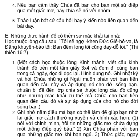
Nếu bạn cảm thấy Chúa đã ban cho bạn một sứ điệp
qua một giấc mơ, hãy chia sẻ nó với nhóm.
Thảo luận bất cứ câu hỏi hay ý kiến nào liên quan đến
bài dạy.
E. Những thực hành để có thêm sự mặc khải tại nhà:
Học thuộc lòng câu sau: "
Tôi sẽ ngợi-khen Đức Giê-hô-va, là
Đấng khuyên-bảo tôi; B
an đêm lòng tôi cũng dạy-dỗ tôi." (
Th
thiên 16:7)
(Một cách học thuộc lòng Kinh thánh: viết câu kinh
thánh đó trên một tấm giấy 3x4 và đem đi cùng bạn
trong cả ngày, đọc đi đọc lại. Hình dung nó. Ghi nhật ký
và hỏi Chúa những gì Ngài muốn phán với bạn liên
quan đến câu này và áp dụng nó cho đời sống bạn.
chuẩn bị để đến lớp chia sẻ thuộc lòng câu đó cũng
như những mặc khải cụ thể mà Chúa cho bạn liên
quan đến câu đó và sự áp dụng của cho nó cho đời
sống bạn.)
Ghi nhớ năm điều mà bạn có thể làm để giúp bạn nhớ
lại giấc mơ cách thường xuyên và chính xác hơn: (1)
nói với chính mình, ‘tôi tin những giấc mơ chứa đựng
một thông điệp quý báu.” 2) Xin Chúa phán với bạn
qua những giấc mơ khi bạn ngủ. 3) Thức giấc, ngay