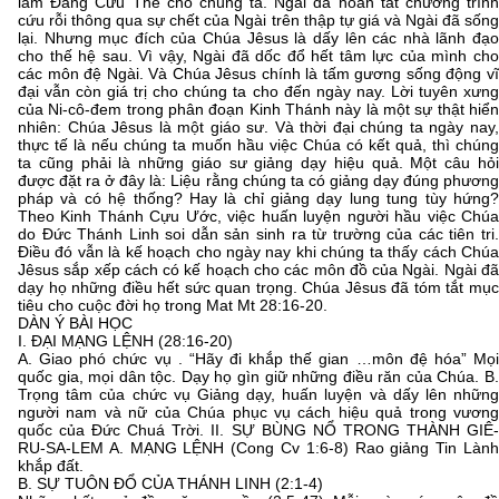
làm Đấng Cứu Thế cho chúng ta. Ngài đã hoàn tất chương trình
cứu rỗi thông qua sự chết của Ngài trên thập tự giá và Ngài đã sống
lại. Nhưng mục đích của Chúa Jêsus là dấy lên các nhà lãnh đạo
cho thế hệ sau. Vì vậy, Ngài đã dốc đổ hết tâm lực của mình cho
các môn đệ Ngài. Và Chúa Jêsus chính là tấm gương sống động vĩ
đại vẫn còn giá trị cho chúng ta cho đến ngày nay. Lời tuyên xưng
của Ni-cô-đem trong phân đoạn Kinh Thánh này là một sự thật hiển
nhiên: Chúa Jêsus là một giáo sư. Và thời đại chúng ta ngày nay,
thực tế là nếu chúng ta muốn hầu việc Chúa có kết quả, thì chúng
ta cũng phải là những giáo sư giảng dạy hiệu quả. Một câu hỏi
được đặt ra ở đây là: Liệu rằng chúng ta có giảng dạy đúng phương
pháp và có hệ thống? Hay là chỉ giảng dạy lung tung tùy hứng?
Theo Kinh Thánh Cựu Ước, việc huấn luyện người hầu việc Chúa
do Đức Thánh Linh soi dẫn sản sinh ra từ trường của các tiên tri.
Điều đó vẫn là kế hoạch cho ngày nay khi chúng ta thấy cách Chúa
Jêsus sắp xếp cách có kế hoạch cho các môn đồ của Ngài. Ngài đã
dạy họ những điều hết sức quan trọng. Chúa Jêsus đã tóm tắt mục
tiêu cho cuộc đời họ trong Mat Mt 28:16-20.
DÀN Ý BÀI HỌC
I. ĐẠI MẠNG LỆNH (28:16-20)
A. Giao phó chức vụ . “Hãy đi khắp thế gian …môn đệ hóa” Mọi
quốc gia, mọi dân tộc. Dạy họ gìn giữ những điều răn của Chúa. B.
Trọng tâm của chức vụ Giảng dạy, huấn luyện và dấy lên những
người nam và nữ của Chúa phục vụ cách hiệu quả trong vương
quốc của Đức Chuá Trời. II. SỰ BÙNG NỔ TRONG THÀNH GIÊ-
RU-SA-LEM A. MẠNG LỆNH (Cong Cv 1:6-8) Rao giảng Tin Lành
khắp đất.
B. SỰ TUÔN ĐỔ CỦA THÁNH LINH (2:1-4)