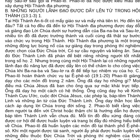
này Sau-lơ sau gọi là Phao-lô. Phao-lô đã học được kiểu mẫu để
xây dựng Hội Thánh địa phương.
B. NHỮNG NGƯỜI LÃNH ĐẠO ĐƯỢC DẤY LÊN TỪ TRONG HỘI
THÁNH (13:1-3) 1.
Tại Hội Thánh An-ti-ốt có mấy giáo sư và mấy nhà tiên tri. Họ đến từ
đâu? Tất cả họ đều đã đến từ Hội Thánh địa phương được dạy dỗ
và giảng đạo Lời Chúa dưới sự hướng dẫn của Ba-na-ba và Sau-lơ,
nhiều tín đồ đã được trưởng thành và cuối cùng đã thật sự bước
vào chức vụ trong Hội Thánh. Hội Thánh địa phương là một trong
những động lực bùng nổ của sự giảng dạy trong phòng thí nghiệm
được chọn của Đức Chúa trời, Có sự cầu nguyện và kiêng ăn. Sau
đó Đức Thánh Linh đã phán để biệt riêng những người tốt nhất
trong số họ. 2. Nhưng trong cùng một Hội Thánh lại có những người
lãnh đạo đủ năng lực đã được dấy lên có thể chăm lo cho công việc
Chúa khi Ba-na-ba và Sau-lơ ra đi để tiếp tục nhiệm vụ của họ. C.
Phao-lô hoàn thành chức vụ tại Ê-phê-sô (19:1-20) Phao-lô giảng
dạy cho các môn đồ trong 2 năm. Ông đã dạy họ những gì? Mọi
điều mà Chúa Jêsus đã ban cho ông qua sự mặc khải trực tiếp.
Ông đã dạy họ một cách có hệ thống. Ông cũng dạy họ về Kinh
Thánh Cựu Ước, cuộc đời Chúa Jêsus, các phép lạ, báp-têm Thánh
Linh và những ân tứ của Đức Thánh Linh. Ông dạy thần học lẫn
cách áp dụng lời Chúa trong đời sống. 2. Phao-lô biết rằng việc
đem người ta đến với Christ hoặc thậm chí là hướng dẫn họ được
báp têm Thánh Linh vẫn chưa đủ. Mỗi tín đồ đều xứng đáng có
được cơ hội để được huấn luyện và trang bị đầy đủ những hiểu biết
về Chúa. Phao-lô đã huấn luyện các môn đồ tại thành phố Ê-phê-
sô. Khi một người được tái sanh, người ấy phải được huấn luyện về
những điều thuộc Đức Chúa Trời và phòng thí nghiệm của Đức