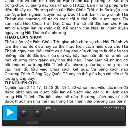
Chúa Trời và làm điều này tại Hội Thánh địa phương. 3. Kết quả
trong chức vụ giảng dạy của Phao-lô (19:11) Làm những phép lạ kỳ
diệu đã xãy ra. Phương cách của Đức Chúa Trời là huấn luyện con
cái Ngài linh nghiệm quyền năng Đức Thánh Linh trong chính Hội
Thánh địa phương để từ đó toàn cõi Á châu đều được nghe Tin
Lành của Đức Chúa Trời, Đức Chúa Trời sẽ bắt đầu làm cho Phúc
Âm của Ngài lan ra khắp đất. Kế hoạch của Ngài là: huấn luyện
ngay trong Hội Thánh địa phương.
THẢO LUẬN NHÓM
Thảo luận việc Đức Chúa Trời giao phó chức vụ cho Hội Thánh và
làm thế nào để điều này có thể thực hiện cách hiệu quả cho Hội
Thánh ngày nay. Nếu chức vụ giảng dạy của chúng ta là để đào tạo
những môn đồ đắc lực, hiệu quả vậy hãy thảo luận để rút ra nên có
một chương trình giảng dạy như thế nào. Thảo luận về những cơ
hội khác nhau trong Hội Thánh địa phương của bạn trang bị cho
các môn đồ hầu việc Chúa cách kết quả. Và bằng cách nào
Chương Trình Giảng Dạy Quốc Tế này có thể giúp bạn cải tiến chất
lượng giảng dạy.
TỰ NGHIÊN CỨU
Nghiên cứu 2:42-47; 11:19-30; 19:1-20 và sơ lược việc các môn đồ
được phát huy và được dấy lên để bước vào các vị trí lãnh đạo
trong Hội Thánh đầu tiên như thế nào. Phương cách này có thể
được thực hiện như thế nào trong Hội Thánh địa phương của bạn?
.1 Khuôn Mẫu Về Đào Tạo Chức Vụ
00:00 / 52:29