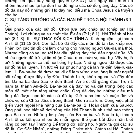
Những kết quả đầy năng quyền (2:5-47) Mỗi ngày các môn đồ
nhóm họp nhau lại tại đền thờ để nghe các sứ đồ giảng dạy. Các sứ
đồ đã dạy dỗ những gì? Họ dạy mọi điều mà Chúa Jêsus đã truyền
cho họ.
C. SỰ TĂNG TRƯỞNG VÀ CÁC NAN ĐỀ TRONG HỘI THÁNH (6:1-
7).
Giải pháp của các sứ đồ. Chọn lựa bảy chấp sự (chấp sự Hội
Thánh). Lời chứng và sự chết của Ê-tiên (7:1; 8:1). Hội Thánh bị bắt
bớ (8:1-3). III. SỰ THAY ĐỔI KỊCH TÍNH A. Kinh nghiệm tại thành
An-ti-ốt (11:19-30). Cơn bắt bớ đã đẩy các môn đồ tản lạc khắp nơi.
Phần lớn các tín đồ chỉ làm chứng cho những người Giu-đa mà thôi.
Nhưng cũng có vài người bắt đầu giảng dạy cho dân ngoại nữa. Và
nhiều người đã trở lại tin nhận Chúa qua chức vụ của họ. Vậy họ là
ai? Những người có thể nói tiếng Hy Lạp. Những người đã được các
sứ đồ huấn luyện. Tin tức về sự phục hưng đã lan ra đến Giê-ru-sa-
lem. 1. Ba-na-ba đã được sai đi để làm vững đạo, ông là một người
sốt sắng, được đầy dẫy Đức Thánh Linh, khôn ngoan và đầy đức
tin. Ba-na-ba đưa Sau-lơ đến thành An-ti-ốt để giảng đạo. Trọn 1
năm tại thành An-ti-ốt, Ba-na-ba đã dạy họ và đặt trong lòng các
môn đồ một nền tảng vững chắc. Ông đã dạy họ những điều mà
ông đã được học từ các sứ đồ tại Giê-ru-sa-lem về cuộc đời và
chức vụ của Chúa Jêsus trong thành Giê-ru-sa-lem. Công việc phát
triển vượt ngoài khả năng của Ba-na-ba. 2. Hoàn cảnh của Sau-lơ.
Ông phải học biết về đời sống của Hội Thánh là như thế nào thông
qua Ba-na-ba. Những lời giảng của Ba-na-ba và Sau-lơ tại thành
An-ti-ốt có kết quả nhiều đến nỗi người thế gian bắt đầu nhận biết
rằng có bàn tay Thượng Đế trong đời sống họ. Người ta gọi các sứ
đồ là “Cơ Đốc Nhân”, những Đấng Christ nhỏ. Chính tại Hội Thánh