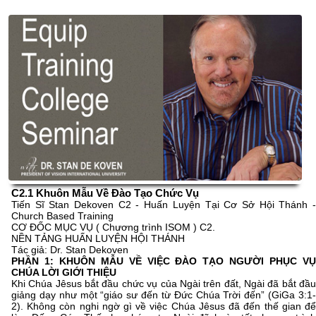
C2.1 Khuôn Mẫu Về Đào Tạo Chức Vụ
Tiến Sĩ Stan Dekoven C2 - Huấn Luyện Tại Cơ Sở Hội Thánh -
Church Based Training
CƠ ĐỐC MỤC VỤ ( Chương trình ISOM ) C2.
NỀN TẢNG HUẤN LUYỆN HỘI THÁNH
Tác giả: Dr. Stan Dekoven
PHẦN 1: KHUÔN MẪU VỀ VIỆC ĐÀO TẠO NGƯỜI PHỤC VỤ
CHÚA LỜI GIỚI THIỆU
Khi Chúa Jêsus bắt đầu chức vụ của Ngài trên đất, Ngài đã bắt đầu
giảng dạy như một “giáo sư đến từ Đức Chúa Trời đến” (GiGa 3:1-
2). Không còn nghi ngờ gì về việc Chúa Jêsus đã đến thế gian để